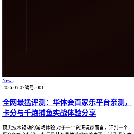
News
2026-05-07
编号: 001
全网最猛评测：华体会百家乐平台亲测，
卡分与千炮捕鱼实战体验分享
顶尖技术驱动的游戏体验 对于一个资深玩家而言，评判一个