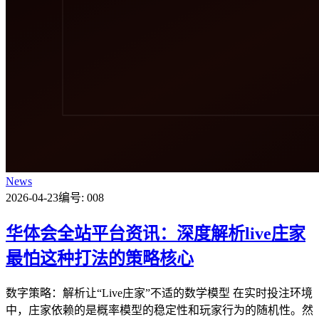
News
2026-04-23
编号: 008
华体会全站平台资讯：深度解析live庄家
最怕这种打法的策略核心
数字策略：解析让“Live庄家”不适的数学模型 在实时投注环境
中，庄家依赖的是概率模型的稳定性和玩家行为的随机性。然