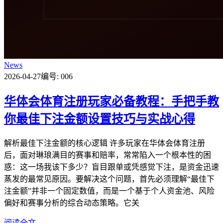
News
2026-04-27
编号: 006
华体会体育注册玩家必备教程：手把手教
你最佳下注金额设置技巧与实战心得
解析最佳下注金额的核心逻辑 许多玩家在华体会体育注册
后，面对琳琅满目的赛事和赔率，常常陷入一个根本性的困
惑：这一场我该下多少？盲目跟单或凭感觉下注，是资金迅速
蒸发的最常见原因。要解决这个问题，首先必须理解“最佳下
注金额”并非一个固定数值，而是一个基于个人资金池、风险
偏好和赛事分析的综合动态策略。它关
阅读全文