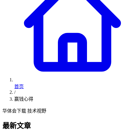
首页
/
赢钱心得
华体会下载 技术视野
最新文章