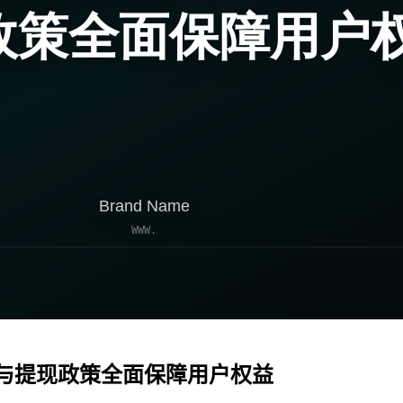
与提现政策全面保障用户权益