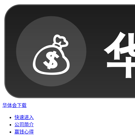
华体会下载
快速进入
公司简介
赢钱心得